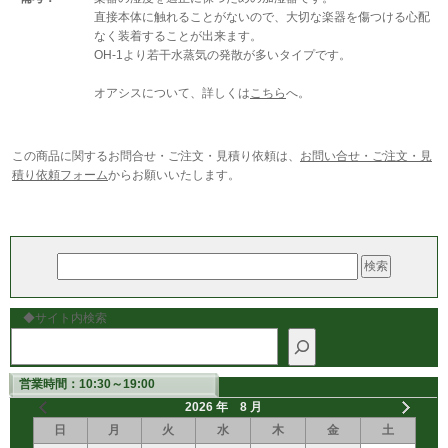
直接本体に触れることがないので、大切な楽器を傷つける心配
なく装着することが出来ます。
OH-1より若干水蒸気の発散が多いタイプです。
オアシスについて、詳しくは
こちら
へ。
この商品に関するお問合せ・ご注文・見積り依頼は、
お問い合せ・ご注文・見
積り依頼フォーム
からお願いいたします。
◆サイト内検索
営業時間：10:30～19:00
2026 年 8 月
日
月
火
水
木
金
土