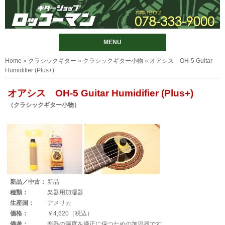
MENU
Home
»
クラシックギター
»
クラシックギター小物
» オアシス OH-5 Guitar
Humidifier (Plus+)
オアシス OH-5 Guitar Humidifier (Plus+)
（クラシックギター小物）
新品／中古：
新品
種類：
楽器用加湿器
生産国：
アメリカ
価格：
￥4,620（税込）
備考：
楽器の湿度を適正に保つための加湿器です。