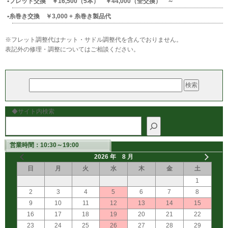
フレット交換 ￥16,500（5本） ￥44,000（全交換） ～
糸巻き交換 ￥3,000 + 糸巻き製品代
※フレット調整代はナット・サドル調整代を含んでおりません。
表記外の修理・調整についてはご相談ください。
◆サイト内検索
営業時間：10:30～19:00
2026 年 8 月
日
月
火
水
木
金
土
1
2
3
4
5
6
7
8
9
10
11
12
13
14
15
16
17
18
19
20
21
22
23
24
25
26
27
28
29