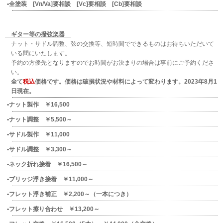
全塗装 [Vn/Va]要相談 [Vc]要相談 [Cb]要相談
ギター等の撥弦楽器
ナット・サドル調整、弦の交換等、短時間でできるものはお待ちいただいて
いる間にいたします。
予約の方優先となりますのでお時間がお決まりの場合は事前にご予約くださ
い。
全て
税込
価格です。価格は破損状況や材料によって変わります。2023年8月1
日現在。
ナット製作 ￥16,500
ナット調整 ￥5,500～
サドル製作 ￥11,000
サドル調整 ￥3,300～
ネック折れ接着 ￥16,500～
ブリッジ浮き接着 ￥11,000～
フレット浮き補正 ￥2,200～（一本につき）
フレット擦り合わせ ￥13,200～