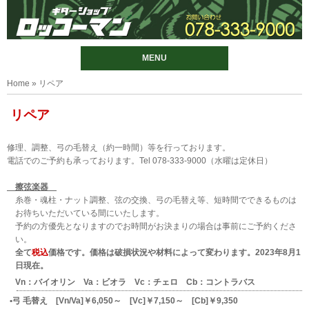
MENU
Home
» リペア
リペア
修理、調整、弓の毛替え（約一時間）等を行っております。
電話でのご予約も承っております。Tel 078-333-9000（水曜は定休日）
擦弦楽器
糸巻・魂柱・ナット調整、弦の交換、弓の毛替え等、短時間でできるものは
お待ちいただいている間にいたします。
予約の方優先となりますのでお時間がお決まりの場合は事前にご予約くださ
い。
全て
税込
価格です。価格は破損状況や材料によって変わります。2023年8月1
日現在。
Vn：バイオリン Va：ビオラ Vc：チェロ Cb：コントラバス
弓 毛替え [Vn/Va]￥6,050～ [Vc]￥7,150～ [Cb]￥9,350