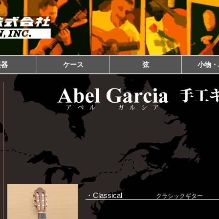
楽器
ケース
弦
小物・
・Classical
クラシックギター