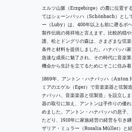
エルツ山脈（Erzgebirge）の麓に位置
てはシェーンバッハ（Schönbach）と
ー（Luby）は、400年以上も前に遡る
製作伝統の発祥地と言えます。比較的穏や
護、松とドングリの森は、さまざまな弦楽
条件と材料を提供しました。ハナバッハ家
急速な成長に魅了され、その時代に音楽業
機会から生計を立てるためにそこに住み着
1869年、アントン・ハナバッハ（Anton H
ミアのエゲル（Eger）で音楽楽器と弦製
ナバッハ、音楽楽器と弦製造」を設立しま
器の取引に加え、アントンは手作りの優れ
めました。アントン・ハナバッハの息子、
たどり、1910年に家族経営の経営を引き
ザリア・ミュラー（Rosalia Müller）